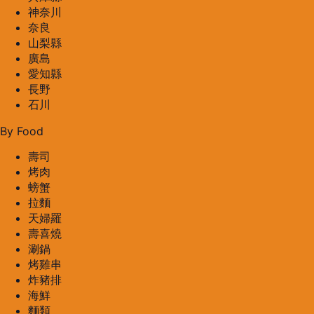
神奈川
奈良
山梨縣
廣島
愛知縣
長野
石川
By Food
壽司
烤肉
螃蟹
拉麵
天婦羅
壽喜燒
涮鍋
烤雞串
炸豬排
海鮮
麵類