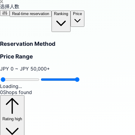
选择人数
Real-time reservation
Ranking
Price
Reservation Method
Price Range
JPY
0
~ JPY
50,000
+
Loading...
0
Shops found
Rating high