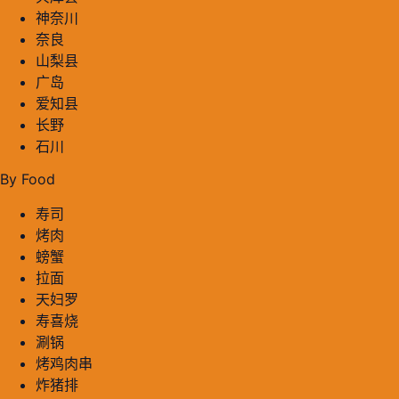
神奈川
奈良
山梨县
广岛
爱知县
长野
石川
By Food
寿司
烤肉
螃蟹
拉面
天妇罗
寿喜烧
涮锅
烤鸡肉串
炸猪排