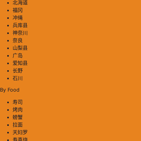
北海道
福冈
冲绳
兵库县
神奈川
奈良
山梨县
广岛
爱知县
长野
石川
By Food
寿司
烤肉
螃蟹
拉面
天妇罗
寿喜烧