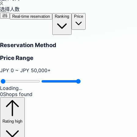
选择人数
Real-time reservation
Ranking
Price
Reservation Method
Price Range
JPY
0
~ JPY
50,000
+
Loading...
0
Shops found
Rating high