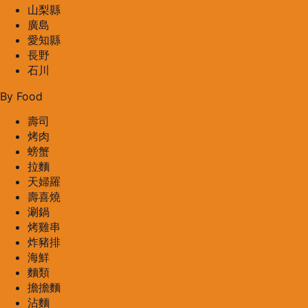
山梨縣
廣島
愛知縣
長野
石川
By Food
壽司
烤肉
螃蟹
拉麵
天婦羅
壽喜燒
涮鍋
烤雞串
炸豬排
海鮮
麵類
擔擔麵
沾麵