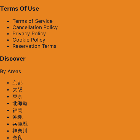
Terms Of Use
Terms of Service
Cancellation Policy
Privacy Policy
Cookie Policy
Reservation Terms
Discover
By Areas
京都
大阪
東京
北海道
福岡
沖繩
兵庫縣
神奈川
奈良