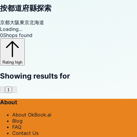
按都道府縣探索
京都
大阪
東京
北海道
Loading...
0
Shops found
Rating high
Showing results for
1
About
About OkBook.ai
Blog
FAQ
Contact Us