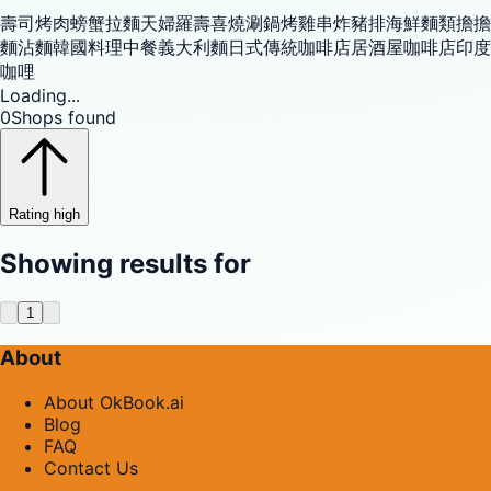
壽司
烤肉
螃蟹
拉麵
天婦羅
壽喜燒
涮鍋
烤雞串
炸豬排
海鮮
麵類
擔擔
麵
沾麵
韓國料理
中餐
義大利麵
日式傳統咖啡店
居酒屋
咖啡店
印度
咖哩
Loading...
0
Shops found
Rating high
Showing results for
1
About
About OkBook.ai
Blog
FAQ
Contact Us