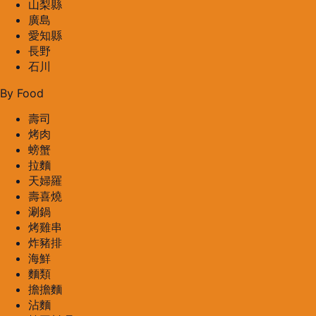
山梨縣
廣島
愛知縣
長野
石川
By Food
壽司
烤肉
螃蟹
拉麵
天婦羅
壽喜燒
涮鍋
烤雞串
炸豬排
海鮮
麵類
擔擔麵
沾麵