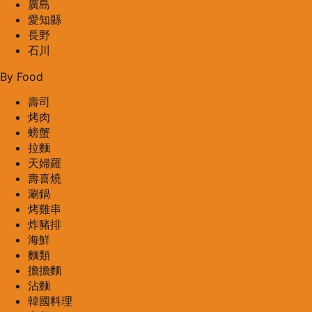
廣島
愛知縣
長野
石川
By Food
壽司
烤肉
螃蟹
拉麵
天婦羅
壽喜燒
涮鍋
烤雞串
炸豬排
海鮮
麵類
擔擔麵
沾麵
韓國料理