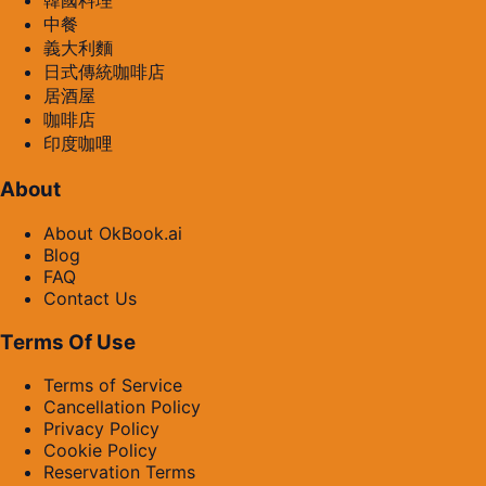
韓國料理
中餐
義大利麵
日式傳統咖啡店
居酒屋
咖啡店
印度咖哩
About
About OkBook.ai
Blog
FAQ
Contact Us
Terms Of Use
Terms of Service
Cancellation Policy
Privacy Policy
Cookie Policy
Reservation Terms