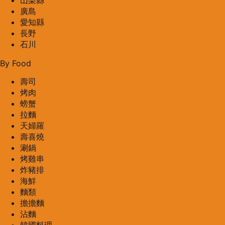
山梨縣
廣島
愛知縣
長野
石川
By Food
壽司
烤肉
螃蟹
拉麵
天婦羅
壽喜燒
涮鍋
烤雞串
炸豬排
海鮮
麵類
擔擔麵
沾麵