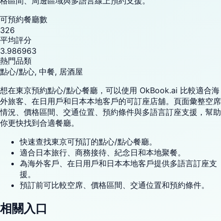
格區間、周邊區域與多語言線上預約支援。
可預約餐廳數
326
平均評分
3.986963
熱門品類
點心/點心, 中餐, 居酒屋
想在東京預約點心/點心餐廳，可以使用 OkBook.ai 比較適合海
外旅客、在日用戶和日本本地客戶的可訂座店舖。頁面彙整空席
情況、價格區間、交通位置、預約條件與多語言訂座支援，幫助
你更快找到合適餐廳。
快速查找東京可預訂的點心/點心餐廳。
適合日本旅行、商務接待、紀念日和本地聚餐。
為海外客戶、在日用戶和日本本地客戶提供多語言訂座支
援。
預訂前可比較空席、價格區間、交通位置和預約條件。
相關入口