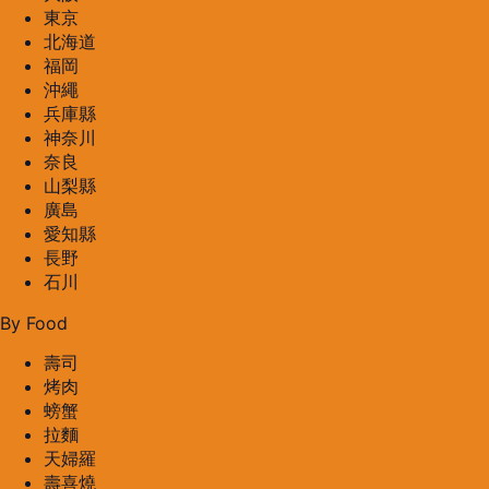
東京
北海道
福岡
沖繩
兵庫縣
神奈川
奈良
山梨縣
廣島
愛知縣
長野
石川
By Food
壽司
烤肉
螃蟹
拉麵
天婦羅
壽喜燒