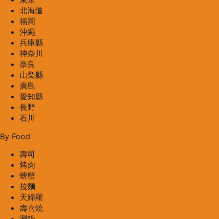
北海道
福岡
沖繩
兵庫縣
神奈川
奈良
山梨縣
廣島
愛知縣
長野
石川
By Food
壽司
烤肉
螃蟹
拉麵
天婦羅
壽喜燒
涮鍋