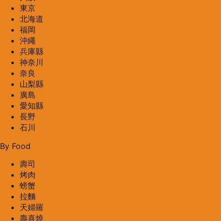
東京
北海道
福岡
沖繩
兵庫縣
神奈川
奈良
山梨縣
廣島
愛知縣
長野
石川
By Food
壽司
烤肉
螃蟹
拉麵
天婦羅
壽喜燒