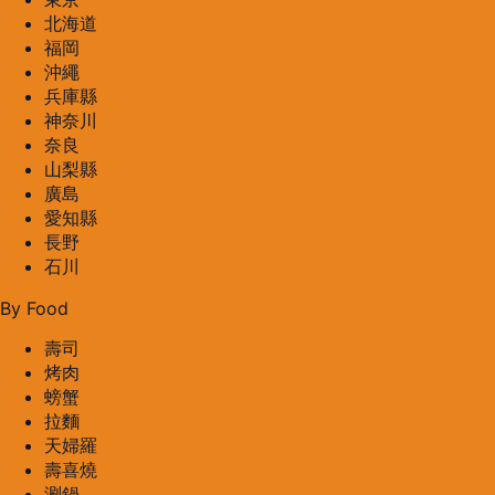
北海道
福岡
沖繩
兵庫縣
神奈川
奈良
山梨縣
廣島
愛知縣
長野
石川
By Food
壽司
烤肉
螃蟹
拉麵
天婦羅
壽喜燒
涮鍋