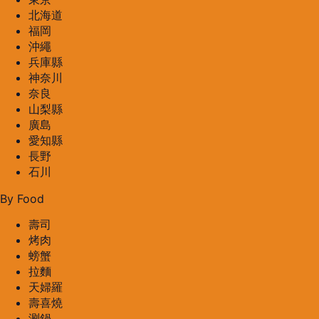
北海道
福岡
沖繩
兵庫縣
神奈川
奈良
山梨縣
廣島
愛知縣
長野
石川
By Food
壽司
烤肉
螃蟹
拉麵
天婦羅
壽喜燒
涮鍋