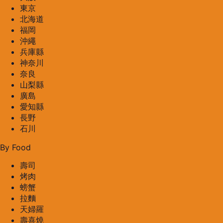
東京
北海道
福岡
沖繩
兵庫縣
神奈川
奈良
山梨縣
廣島
愛知縣
長野
石川
By Food
壽司
烤肉
螃蟹
拉麵
天婦羅
壽喜燒