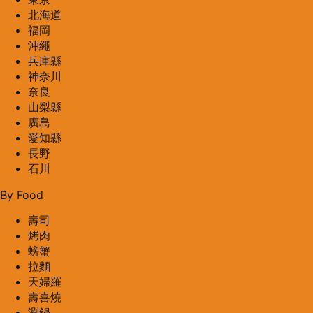
北海道
福岡
沖繩
兵庫縣
神奈川
奈良
山梨縣
廣島
愛知縣
長野
石川
By Food
壽司
烤肉
螃蟹
拉麵
天婦羅
壽喜燒
涮鍋