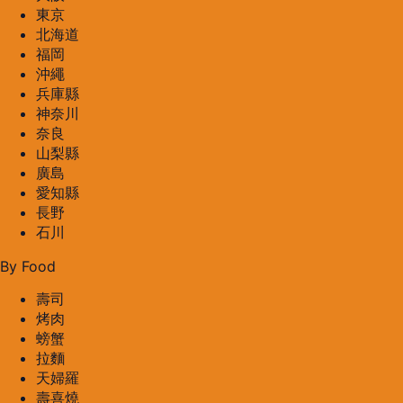
東京
北海道
福岡
沖繩
兵庫縣
神奈川
奈良
山梨縣
廣島
愛知縣
長野
石川
By Food
壽司
烤肉
螃蟹
拉麵
天婦羅
壽喜燒