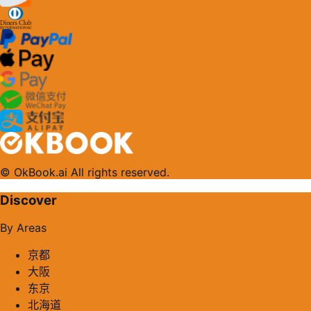
© OkBook.ai All rights reserved.
Discover
By Areas
京都
大阪
东京
北海道