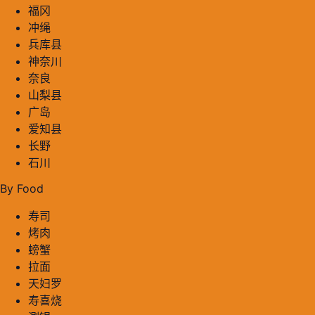
福冈
冲绳
兵库县
神奈川
奈良
山梨县
广岛
爱知县
长野
石川
By Food
寿司
烤肉
螃蟹
拉面
天妇罗
寿喜烧