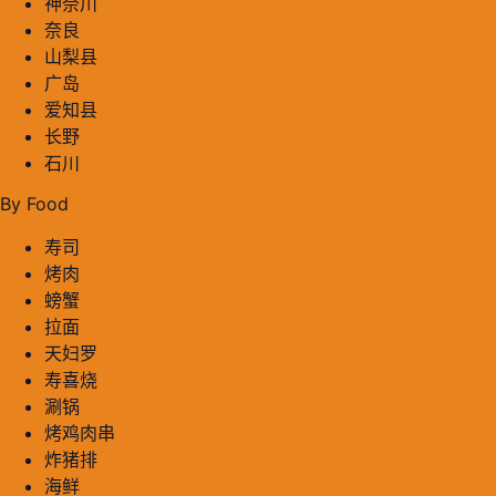
神奈川
奈良
山梨县
广岛
爱知县
长野
石川
By Food
寿司
烤肉
螃蟹
拉面
天妇罗
寿喜烧
涮锅
烤鸡肉串
炸猪排
海鲜