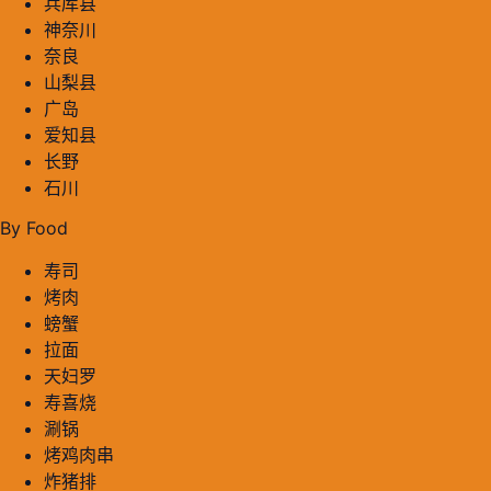
兵库县
神奈川
奈良
山梨县
广岛
爱知县
长野
石川
By Food
寿司
烤肉
螃蟹
拉面
天妇罗
寿喜烧
涮锅
烤鸡肉串
炸猪排