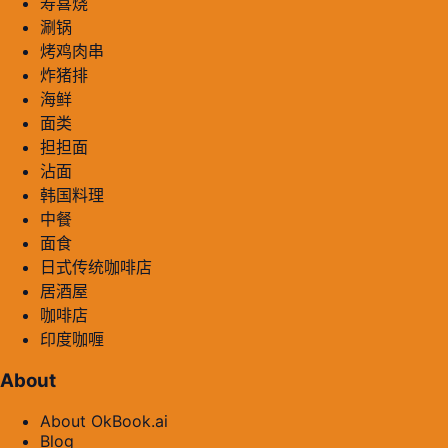
寿喜烧
涮锅
烤鸡肉串
炸猪排
海鲜
面类
担担面
沾面
韩国料理
中餐
面食
日式传统咖啡店
居酒屋
咖啡店
印度咖喱
About
About OkBook.ai
Blog