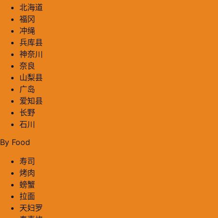
北海道
福冈
冲绳
兵库县
神奈川
奈良
山梨县
广岛
爱知县
长野
石川
By Food
寿司
烤肉
螃蟹
拉面
天妇罗