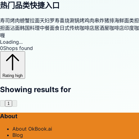
热门品类快捷入口
寿司
烤肉
螃蟹
拉面
天妇罗
寿喜烧
涮锅
烤鸡肉串
炸猪排
海鲜
面类
担
担面
沾面
韩国料理
中餐
面食
日式传统咖啡店
居酒屋
咖啡店
印度咖
喱
Loading...
0
Shops found
Rating high
Showing results for
1
About
About OkBook.ai
Blog