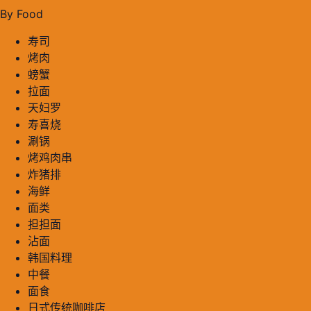
By Food
寿司
烤肉
螃蟹
拉面
天妇罗
寿喜烧
涮锅
烤鸡肉串
炸猪排
海鲜
面类
担担面
沾面
韩国料理
中餐
面食
日式传统咖啡店