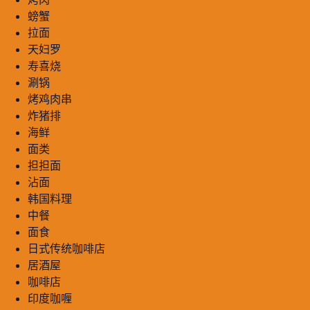
螃蟹
拉面
天妇罗
寿喜烧
涮锅
烤鸡肉串
炸猪排
海鲜
面类
担担面
沾面
韩国料理
中餐
面食
日式传统咖啡店
居酒屋
咖啡店
印度咖喱