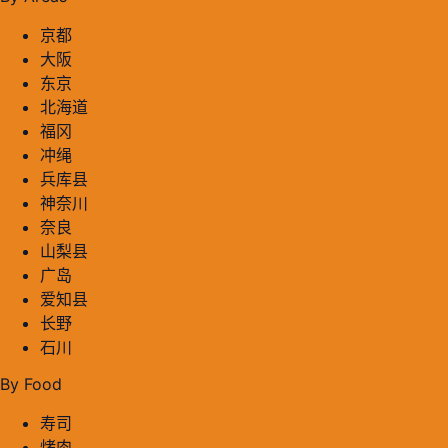
京都
大阪
东京
北海道
福冈
冲绳
兵库县
神奈川
奈良
山梨县
广岛
爱知县
长野
石川
By Food
寿司
烤肉