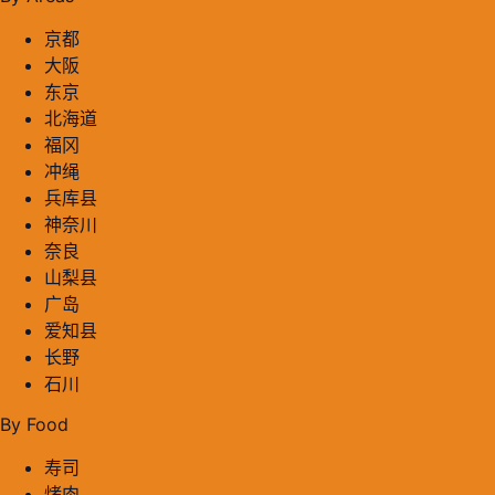
京都
大阪
东京
北海道
福冈
冲绳
兵库县
神奈川
奈良
山梨县
广岛
爱知县
长野
石川
By Food
寿司
烤肉