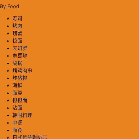
By Food
寿司
烤肉
螃蟹
拉面
天妇罗
寿喜烧
涮锅
烤鸡肉串
炸猪排
海鲜
面类
担担面
沾面
韩国料理
中餐
面食
日式传统咖啡店