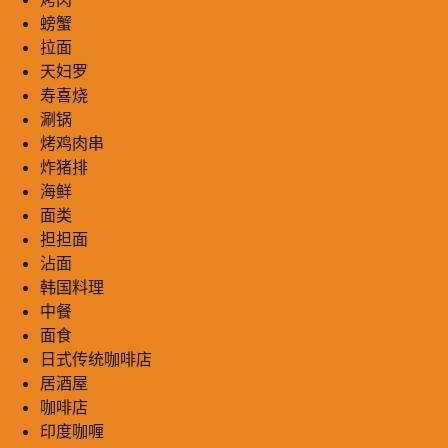
螃蟹
拉面
天妇罗
寿喜烧
涮锅
烤鸡肉串
炸猪排
海鲜
面类
担担面
沾面
韩国料理
中餐
面食
日式传统咖啡店
居酒屋
咖啡店
印度咖喱