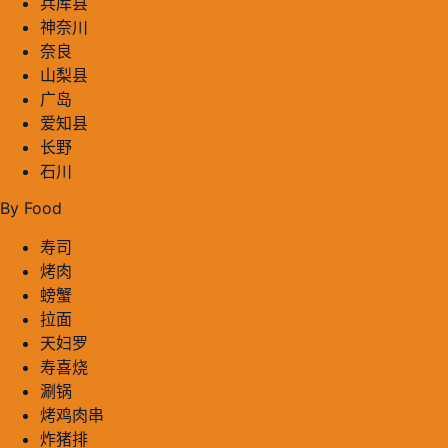
兵库县
神奈川
奈良
山梨县
广岛
爱知县
长野
石川
By Food
寿司
烤肉
螃蟹
拉面
天妇罗
寿喜烧
涮锅
烤鸡肉串
炸猪排