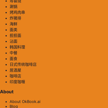
寿喜烧
涮锅
烤鸡肉串
炸猪排
海鲜
面类
担担面
沾面
韩国料理
中餐
面食
日式传统咖啡店
居酒屋
咖啡店
印度咖喱
About
About OkBook.ai
Blog