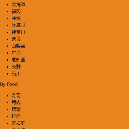
北海道
福冈
冲绳
兵库县
神奈川
奈良
山梨县
广岛
爱知县
长野
石川
By Food
寿司
烤肉
螃蟹
拉面
天妇罗