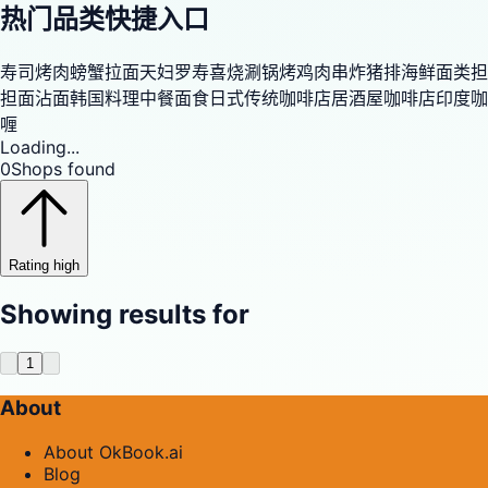
热门品类快捷入口
寿司
烤肉
螃蟹
拉面
天妇罗
寿喜烧
涮锅
烤鸡肉串
炸猪排
海鲜
面类
担
担面
沾面
韩国料理
中餐
面食
日式传统咖啡店
居酒屋
咖啡店
印度咖
喱
Loading...
0
Shops found
Rating high
Showing results for
1
About
About OkBook.ai
Blog