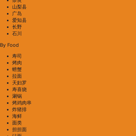
奈良
山梨县
广岛
爱知县
长野
石川
By Food
寿司
烤肉
螃蟹
拉面
天妇罗
寿喜烧
涮锅
烤鸡肉串
炸猪排
海鲜
面类
担担面