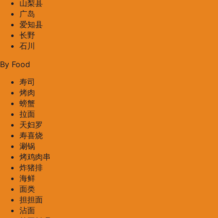
山梨县
广岛
爱知县
长野
石川
By Food
寿司
烤肉
螃蟹
拉面
天妇罗
寿喜烧
涮锅
烤鸡肉串
炸猪排
海鲜
面类
担担面
沾面