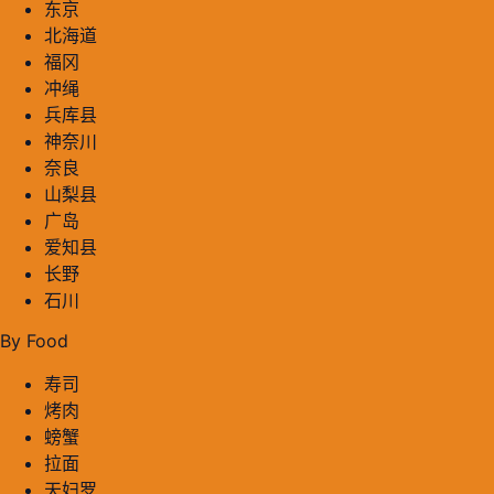
东京
北海道
福冈
冲绳
兵库县
神奈川
奈良
山梨县
广岛
爱知县
长野
石川
By Food
寿司
烤肉
螃蟹
拉面
天妇罗