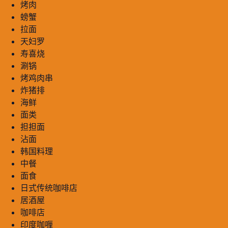
烤肉
螃蟹
拉面
天妇罗
寿喜烧
涮锅
烤鸡肉串
炸猪排
海鲜
面类
担担面
沾面
韩国料理
中餐
面食
日式传统咖啡店
居酒屋
咖啡店
印度咖喱