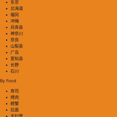
东京
北海道
福冈
冲绳
兵库县
神奈川
奈良
山梨县
广岛
爱知县
长野
石川
By Food
寿司
烤肉
螃蟹
拉面
天妇罗