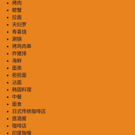
烤肉
螃蟹
拉面
天妇罗
寿喜烧
涮锅
烤鸡肉串
炸猪排
海鲜
面类
担担面
沾面
韩国料理
中餐
面食
日式传统咖啡店
居酒屋
咖啡店
印度咖喱