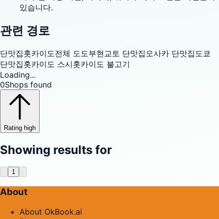
있습니다.
관련 경로
단맛집
홋카이도
전체 도도부현
교토 단맛집
오사카 단맛집
도쿄
단맛집
홋카이도 스시
홋카이도 불고기
Loading...
0
Shops found
Rating high
Showing results for
1
About
About OkBook.ai