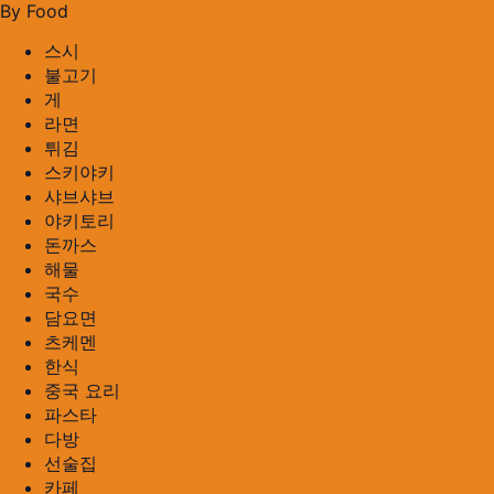
By Food
스시
불고기
게
라면
튀김
스키야키
샤브샤브
야키토리
돈까스
해물
국수
담요면
츠케멘
한식
중국 요리
파스타
다방
선술집
카페