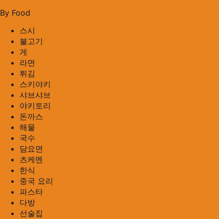
By Food
스시
불고기
게
라면
튀김
스키야키
샤브샤브
야키토리
돈까스
해물
국수
담요면
츠케멘
한식
중국 요리
파스타
다방
선술집