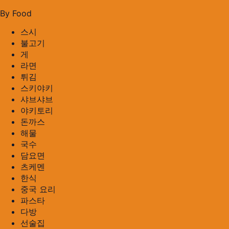
By Food
스시
불고기
게
라면
튀김
스키야키
샤브샤브
야키토리
돈까스
해물
국수
담요면
츠케멘
한식
중국 요리
파스타
다방
선술집