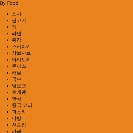
By Food
스시
불고기
게
라면
튀김
스키야키
샤브샤브
야키토리
돈까스
해물
국수
담요면
츠케멘
한식
중국 요리
파스타
다방
선술집
카페