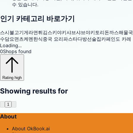
수 있습니다.
인기 카테고리 바로가기
스시
불고기
게
라면
튀김
스키야키
샤브샤브
야키토리
돈까스
해물
국
수
담요면
츠케멘
한식
중국 요리
파스타
다방
선술집
카페
인도 카레
Loading...
0
Shops found
Rating high
Showing results for
1
About
About OkBook.ai