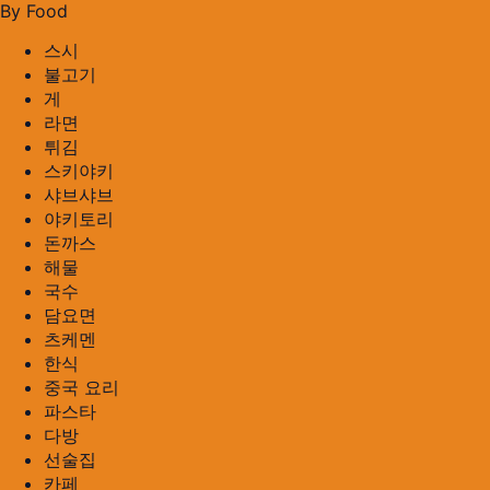
By Food
스시
불고기
게
라면
튀김
스키야키
샤브샤브
야키토리
돈까스
해물
국수
담요면
츠케멘
한식
중국 요리
파스타
다방
선술집
카페