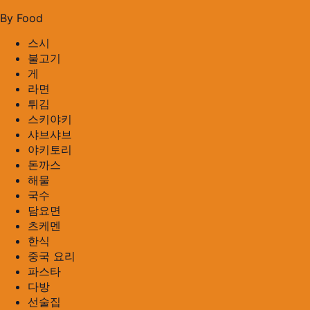
By Food
스시
불고기
게
라면
튀김
스키야키
샤브샤브
야키토리
돈까스
해물
국수
담요면
츠케멘
한식
중국 요리
파스타
다방
선술집