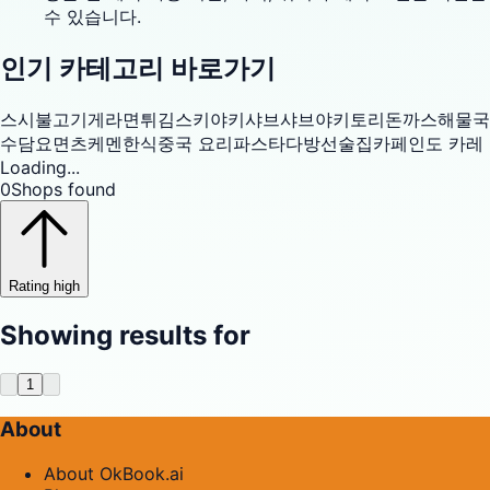
수 있습니다.
인기 카테고리 바로가기
스시
불고기
게
라면
튀김
스키야키
샤브샤브
야키토리
돈까스
해물
국
수
담요면
츠케멘
한식
중국 요리
파스타
다방
선술집
카페
인도 카레
Loading...
0
Shops found
Rating high
Showing results for
1
About
About OkBook.ai