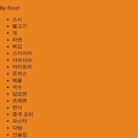
By Food
스시
불고기
게
라면
튀김
스키야키
샤브샤브
야키토리
돈까스
해물
국수
담요면
츠케멘
한식
중국 요리
파스타
다방
선술집