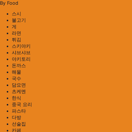
By Food
스시
불고기
게
라면
튀김
스키야키
샤브샤브
야키토리
돈까스
해물
국수
담요면
츠케멘
한식
중국 요리
파스타
다방
선술집
카페