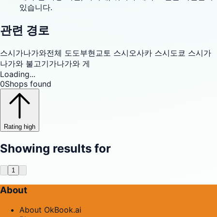
있습니다.
관련 경로
스시
가나가와
전체 도도부현
교토 스시
오사카 스시
도쿄 스시
가
나가와 불고기
가나가와 게
Loading...
0
Shops found
Rating high
Showing results for
1
About
About OkBook.ai