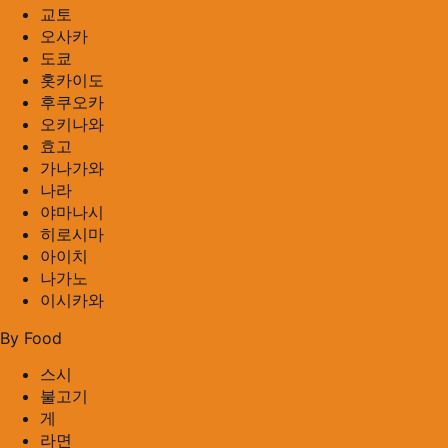
교토
오사카
도쿄
홋카이도
후쿠오카
오키나와
효고
가나가와
나라
야마나시
히로시마
아이치
나가노
이시카와
By Food
스시
불고기
게
라면