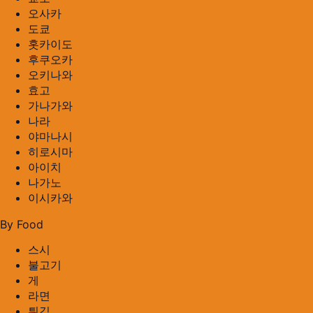
오사카
도쿄
홋카이도
후쿠오카
오키나와
효고
가나가와
나라
야마나시
히로시마
아이치
나가노
이시카와
By Food
스시
불고기
게
라면
튀김