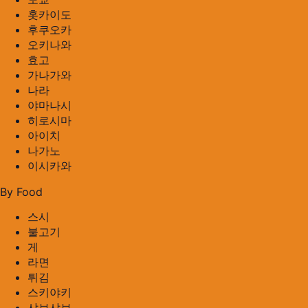
홋카이도
후쿠오카
오키나와
효고
가나가와
나라
야마나시
히로시마
아이치
나가노
이시카와
By Food
스시
불고기
게
라면
튀김
스키야키
샤브샤브