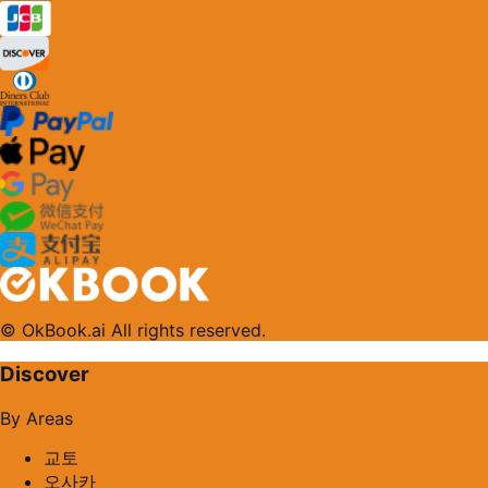
© OkBook.ai All rights reserved.
Discover
By Areas
교토
오사카