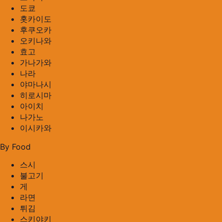
도쿄
홋카이도
후쿠오카
오키나와
효고
가나가와
나라
야마나시
히로시마
아이치
나가노
이시카와
By Food
스시
불고기
게
라면
튀김
스키야키