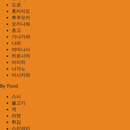
도쿄
홋카이도
후쿠오카
오키나와
효고
가나가와
나라
야마나시
히로시마
아이치
나가노
이시카와
By Food
스시
불고기
게
라면
튀김
스키야키