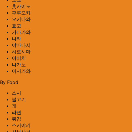
홋카이도
후쿠오카
오키나와
효고
가나가와
나라
야마나시
히로시마
아이치
나가노
이시카와
By Food
스시
불고기
게
라면
튀김
스키야키
샤브샤브