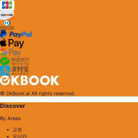
© OkBook.ai All rights reserved.
Discover
By Areas
교토
오사카