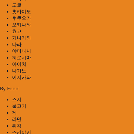
도쿄
홋카이도
후쿠오카
오키나와
효고
가나가와
나라
야마나시
히로시마
아이치
나가노
이시카와
By Food
스시
불고기
게
라면
튀김
스키야키