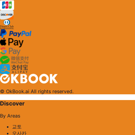
© OkBook.ai All rights reserved.
Discover
By Areas
교토
오사카