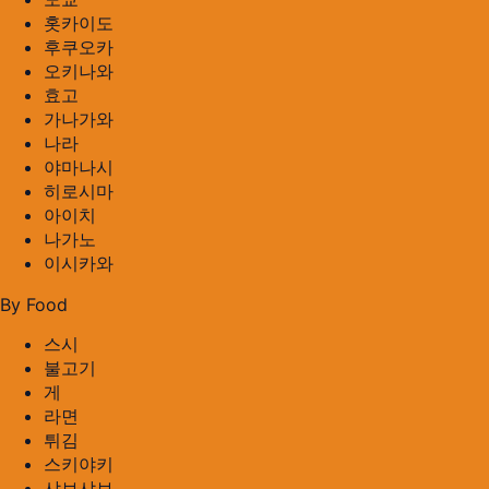
홋카이도
후쿠오카
오키나와
효고
가나가와
나라
야마나시
히로시마
아이치
나가노
이시카와
By Food
스시
불고기
게
라면
튀김
스키야키
샤브샤브