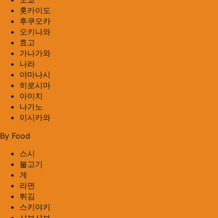
홋카이도
후쿠오카
오키나와
효고
가나가와
나라
야마나시
히로시마
아이치
나가노
이시카와
By Food
스시
불고기
게
라면
튀김
스키야키
샤브샤브