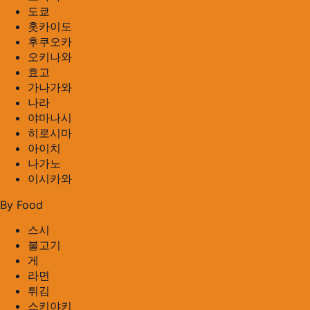
도쿄
홋카이도
후쿠오카
오키나와
효고
가나가와
나라
야마나시
히로시마
아이치
나가노
이시카와
By Food
스시
불고기
게
라면
튀김
스키야키