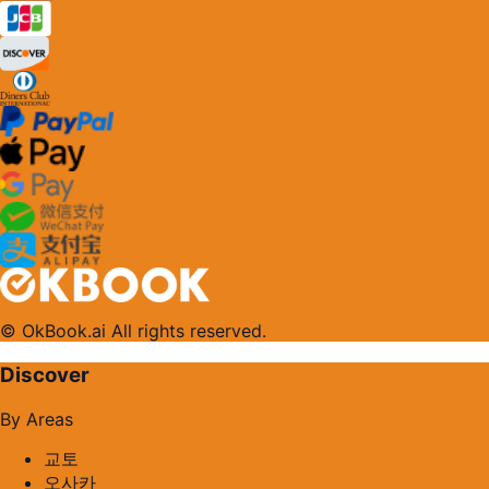
© OkBook.ai All rights reserved.
Discover
By Areas
교토
오사카